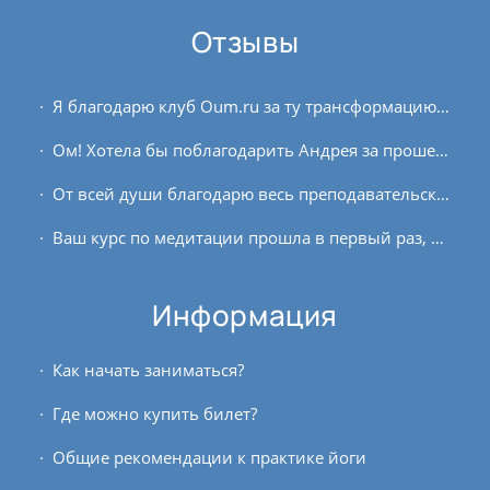
Отзывы
Я благодарю клуб Oum.ru за ту трансформацию, которую претерпело моё сознание за время обучения. Многие вещи стали понятны. Многие эмоции остались в прошлом. Такое ощущение,...
Ом! Хотела бы поблагодарить Андрея за прошедший курс по пранаяме и медитации. Я из города Алматы, из-за разницы во времени занималась утром по записи на следующий день. Тем не...
От всей души благодарю весь преподавательский состав! В начале был страх и растерянность, а сейчас такое чувство наполненности этими ценными знаниями, вера во благо. Стольким...
Ваш курс по медитации прошла в первый раз, но около полугода назад начала свои первые попытки медитировать самостоятельно! Большим отличием и трудностью для меня оказалась...
Информация
Как начать заниматься?
Где можно купить билет?
Общие рекомендации к практике йоги