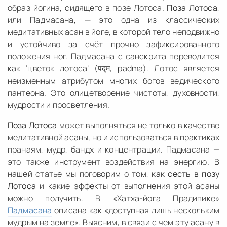
образ йогина, сидящего в позе Лотоса.
Поза Лотоса
,
или Падмасана, — это одна из классических
медитативных асан в йоге, в которой тело неподвижно
и устойчиво за счёт прочно зафиксированного
положения ног. Падмасана с санскрита переводится
как ‘цветок лотоса’ (पद्म, padma). Лотос является
неизменным атрибутом многих богов ведического
пантеона. Это олицетворение чистоты, духовности,
мудрости и просветления.
Поза Лотоса
может выполняться не только в качестве
медитативной асаны, но и использоваться в практиках
пранаям, мудр, бандх и концентрации. Падмасана —
это также инструмент воздействия на энергию. В
нашей статье мы поговорим о том,
как сесть в позу
Лотоса
и какие эффекты от выполнения этой асаны
можно получить. В «Хатха-йога Прадипике»
Падмасана
описана как «доступная лишь нескольким
мудрым на земле». Выясним, в связи с чем эту асану в