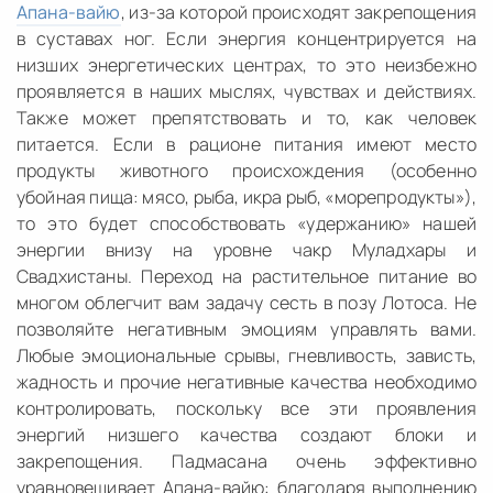
Апана-вайю
, из-за которой происходят закрепощения
в суставах ног. Если энергия концентрируется на
низших энергетических центрах, то это неизбежно
проявляется в наших мыслях, чувствах и действиях.
Также может препятствовать и то, как человек
питается. Если в рационе питания имеют место
продукты животного происхождения (особенно
убойная пища: мясо, рыба, икра рыб, «морепродукты»),
то это будет способствовать «удержанию» нашей
энергии внизу на уровне чакр Муладхары и
Свадхистаны. Переход на растительное питание во
многом облегчит вам задачу сесть в позу Лотоса. Не
позволяйте негативным эмоциям управлять вами.
Любые эмоциональные срывы, гневливость, зависть,
жадность и прочие негативные качества необходимо
контролировать, поскольку все эти проявления
энергий низшего качества создают блоки и
закрепощения. Падмасана очень эффективно
уравновешивает Апана-вайю: благодаря выполнению