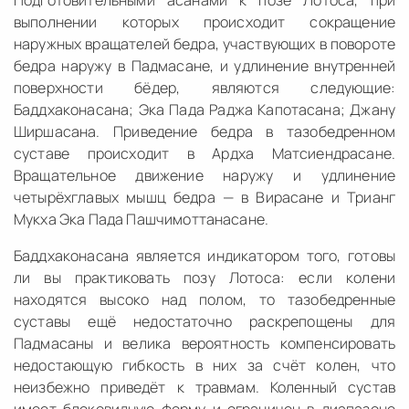
Подготовительными асанами к позе Лотоса, при
выполнении которых происходит сокращение
наружных вращателей бедра, участвующих в повороте
бедра наружу в Падмасане, и удлинение внутренней
поверхности бёдер, являются следующие:
Баддхаконасана; Эка Пада Раджа Капотасана; Джану
Ширшасана. Приведение бедра в тазобедренном
суставе происходит в Ардха Матсиендрасане.
Вращательное движение наружу и удлинение
четырёхглавых мышц бедра — в Вирасане и Трианг
Мукха Эка Пада Пашчимоттанасане.
Баддхаконасана является индикатором того, готовы
ли вы практиковать позу Лотоса: если колени
находятся высоко над полом, то тазобедренные
суставы ещё недостаточно раскрепощены для
Падмасаны и велика вероятность компенсировать
недостающую гибкость в них за счёт колен, что
неизбежно приведёт к травмам. Коленный сустав