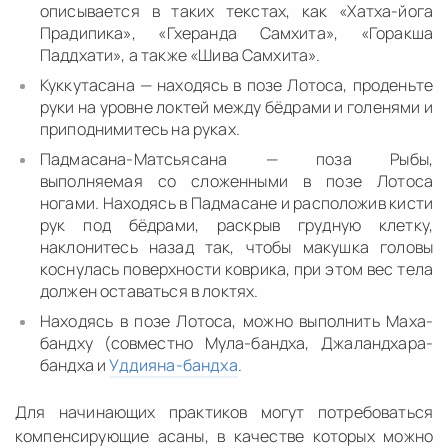
описывается в таких текстах, как «Хатха-йога
Прадипика», «Гхеранда Самхита», «Горакша
Паддхати», а также «Шива Самхита».
Куккутасана — находясь в позе Лотоса, проденьте
руки на уровне локтей между бёдрами и голенями и
приподнимитесь на руках.
Падмасана-Матсьясана — поза Рыбы,
выполняемая со сложенными в позе Лотоса
ногами. Находясь в Падмасане и расположив кисти
рук под бёдрами, раскрыв грудную клетку,
наклонитесь назад так, чтобы макушка головы
коснулась поверхности коврика, при этом вес тела
должен оставаться в локтях.
Находясь в позе Лотоса, можно выполнить Маха-
бандху (совместно Мула-бандха, Джаландхара-
бандха и
Уддияна-бандха
.
Для начинающих практиков могут потребоваться
компенсирующие асаны, в качестве которых можно