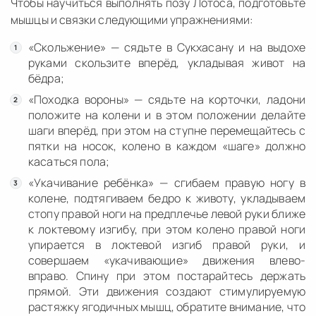
Чтобы научиться выполнять позу Лотоса, подготовьте
мышцы и связки следующими упражнениями:
«Скольжение» — сядьте в Сукхасану и на выдохе
руками скользите вперёд, укладывая живот на
бёдра;
«Походка вороны» — сядьте на корточки, ладони
положите на колени и в этом положении делайте
шаги вперёд, при этом на ступне перемещайтесь с
пятки на носок, колено в каждом «шаге» должно
касаться пола;
«Укачивание ребёнка» — сгибаем правую ногу в
колене, подтягиваем бедро к животу, укладываем
стопу правой ноги на предплечье левой руки ближе
к локтевому изгибу, при этом колено правой ноги
упирается в локтевой изгиб правой руки, и
совершаем «укачивающие» движения влево-
вправо. Спину при этом постарайтесь держать
прямой. Эти движения создают стимулируемую
растяжку ягодичных мышц, обратите внимание, что