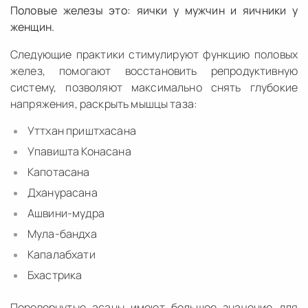
Половые железы это: яички у мужчин и яичники у
женщин.
Следующие практики стимулируют функцию половых
желез, помогают восстановить репродуктивную
систему, позволяют максимально снять глубокие
напряжения, раскрыть мышцы таза:
Уттхан приштхасана
Упавишта Конасана
Капотасана
Дханурасана
Ашвини-мудра
Мула-бандха
Капалабхати
Бхастрика
Перевернутые асаны имеют большое значение для