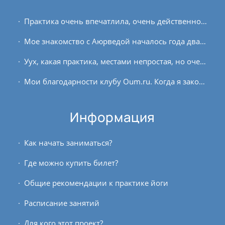
Практика очень впечатлила, очень действенно. Немного необычно было вращение туловища, как-то не совсем получилось, когда мы обнимаем себя за плечи захватывая область...
Мое знакомство с Аюрведой началось года два назад. С тех пор непонимание и даже злость, раздражение от некоторых своих вата-качеств стали сменяться постепенным пониманием и...
Уух, какая практика, местами непростая, но очень понравилась! Благодарю!
Мои благодарности клубу Оum.ru. Когда я закончила школу, а затем Бизнес-коледж , и наконец Университет, я выдохнула с таким облегчением, что мне больше никогда не придется...
Информация
Как начать заниматься?
Где можно купить билет?
Общие рекомендации к практике йоги
Расписание занятий
Для кого этот проект?