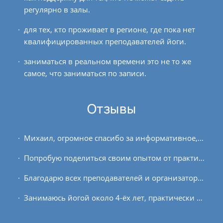
регулярно в залы.
для тех, кто проживает в регионе, где пока нет
квалифицированных преподавателей йоги.
заниматься в реальном времени это не то же
самое, что заниматься по записи.
Отзывы
Михаил, огромное спасибо за информативное, полезное и интересное занятие (Вводный курс в йогу. Практика Инь). Пыталась запомнить каждое Ваше слово, настолько всё важно и...
Попробую поделиться своим опытом от практики. Первый раз принимала участие в этом проекте. Вначале были проблемы с концентрацией, первые занятия интенсивно лились слезы из...
Благодарю всех преподавателей и организаторов курса медитации за труд и терпение, за новые знания и опыт, которыми вы с нами делились! Данный курс был для меня выстроенной...
Занимаюсь йогой около 4-ёх лет, практически сразу по видеокомплексам oum.ru. Для меня проект «Asanaonline» — гармоничное и логичное продолжение моих занятий по видеозаписям....