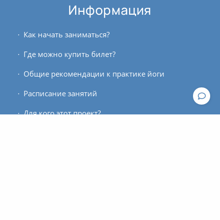
Информация
Как начать заниматься?
Где можно купить билет?
Общие рекомендации к практике йоги
Расписание занятий
Для кого этот проект?
Контакты
По вопросам работы сайта пишите, пожалуйста, в
техподдержку
.
По вопросам оплаты и оформления билетов
обращайтесь к администратору: