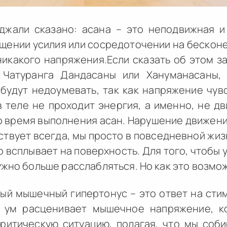
джали сказано: асана – это неподвижная и
щении усилия или сосредоточении на бесконе
никакого напряжения.Если сказать об этом 
Чатуранга Дандасаны или Хануманасаны,
 будут недоумевать, так как напряжение чув
в теле не проходит энергия, а именно, не д
о время выполнения асан. Нарушение движени
твует всегда, мы просто в повседневной жизн
о всплывает на поверхность. Для того, чтобы
ужно больше расслабляться. Но как это возмо
ый мышечный гипертонус – это ответ на сти
 ум расценивает мышечное напряжение, к
критическую ситуацию, полагая, что мы соб