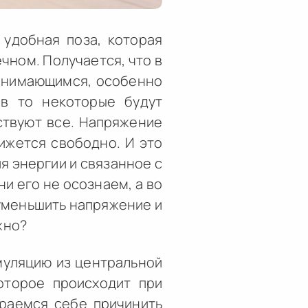
 удобная поза, которая
чном. Получается, что в
занимающимся, особенно
 в то некоторые будут
ствуют все. Напряжение
вижется свободно. И это
я энергии и связанное с
и его не осознаем, а во
 уменьшить напряжение и
жно?
муляцию из центральной
оторое происходит при
ираемся себе причинить