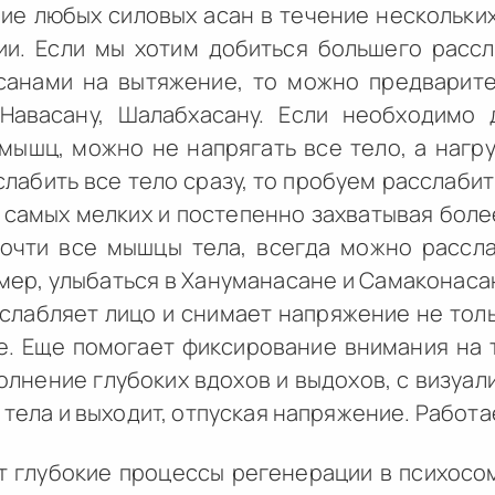
ие любых силовых асан в течение нескольких
и. Если мы хотим добиться большего расс
санами на вытяжение, то можно предварите
 Навасану, Шалабхасану. Если необходимо 
мышц, можно не напрягать все тело, а нагр
слабить все тело сразу, то пробуем расслаби
 самых мелких и постепенно захватывая боле
очти все мышцы тела, всегда можно расслаб
имер, улыбаться в Хануманасане и Самаконасан
слабляет лицо и снимает напряжение не толь
. Еще помогает фиксирование внимания на т
олнение глубоких вдохов и выдохов, с визуали
 тела и выходит, отпуская напряжение. Работа
 глубокие процессы регенерации в психосом