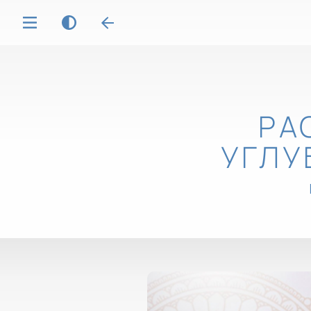
РА
УГЛУ