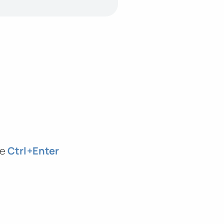
те
Ctrl
+Enter