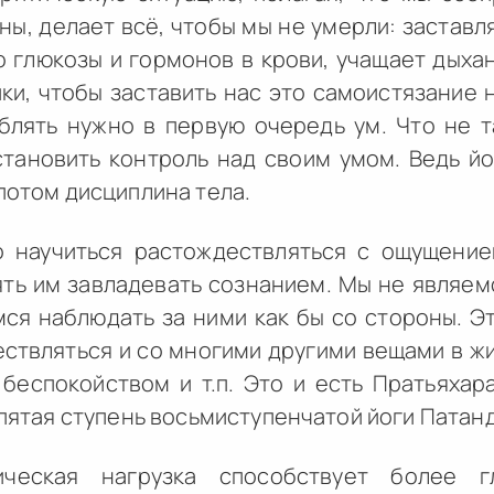
оны, делает всё, чтобы мы не умерли: заставл
 глюкозы и гормонов в крови, учащает дыхан
ки, чтобы заставить нас это самоистязание 
блять нужно в первую очередь ум. Что не та
тановить контроль над своим умом. Ведь йог
 потом дисциплина тела.
 научиться растождествляться с ощущение
ять им завладевать сознанием. Мы не являе
ся наблюдать за ними как бы со стороны. Э
ствляться и со многими другими вещами в жи
 беспокойством и т.п. Это и есть Пратьяхар
– пятая ступень восьмиступенчатой йоги Патан
ическая нагрузка способствует более г