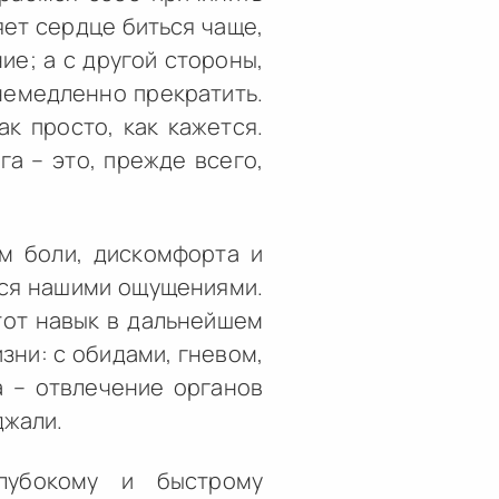
яет сердце биться чаще,
ие; а с другой стороны,
немедленно прекратить.
к просто, как кажется.
а – это, прежде всего,
м боли, дискомфорта и
мся нашими ощущениями.
тот навык в дальнейшем
зни: с обидами, гневом,
а – отвлечение органов
джали.
лубокому и быстрому