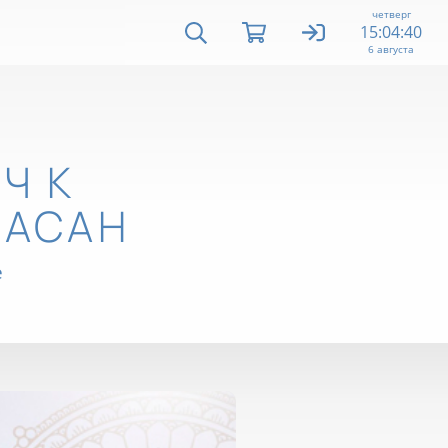
четверг
15:04:41
6 августа
Ч К
 АСАН
е