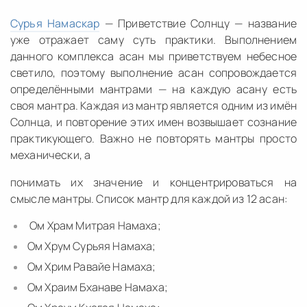
Сурья Намаскар
— Приветствие Солнцу — название
уже отражает саму суть практики. Выполнением
данного комплекса асан мы приветствуем небесное
светило, поэтому выполнение асан сопровождается
определёнными мантрами — на каждую асану есть
своя мантра. Каждая из мантр является одним из имён
Солнца, и повторение этих имен возвышает сознание
практикующего. Важно не повторять мантры просто
механически, а
понимать их значение и концентрироваться на
смысле мантры. Список мантр для каждой из 12 асан:
Ом Храм Митрая Намаха;
Ом Хрум Сурьяя Намаха;
Ом Хрим Равайе Намаха;
Ом Храим Бханаве Намаха;