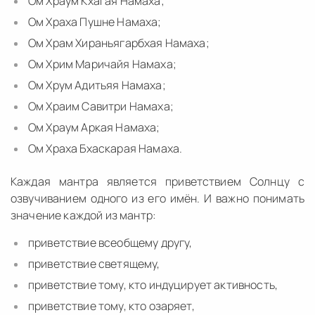
Ом Храум Кхагая Намаха;
Ом Храха Пушне Намаха;
Ом Храм Хираньягарбхая Намаха;
Ом Хрим Маричайя Намаха;
Ом Хрум Адитьяя Намаха;
Ом Храим Савитри Намаха;
Ом Храум Аркая Намаха;
Ом Храха Бхаскарая Намаха.
Каждая мантра является приветствием Солнцу с
озвучиванием одного из его имён. И важно понимать
значение каждой из мантр:
приветствие всеобщему другу,
приветствие светящему,
приветствие тому, кто индуцирует активность,
приветствие тому, кто озаряет,