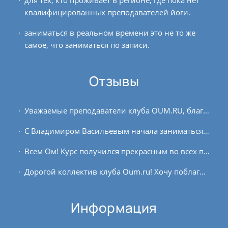
квалифицированных преподавателей йоги.
заниматься в реальном времени это не то же
самое, что заниматься по записи.
Отзывы
Уважаемые преподаватели клуба OUM.RU, благодарю всех вас за интересный, познавательный и действительно интенсивный онлайн-курс январь 2021. С клубом знакома с 2019 года....
С Владимиром Васильевым начала заниматься в рамках преподавательских курсов в вечернее время. Занимаюсь почти каждый день (и по записи тоже), так как виден результат, от грамотно...
Всем Ом! Курс получился прекрасным во всех планах, особенно по содержанию. Почерпнула много интересных техник и упражнений, благостное воздействие которых действительно ощущается....
Дорогой коллектив клуба Oum.ru! Хочу поблагодарить всех, кто проводил и проходил летний онлайн интенсив 2020. Этот год начался с необычных для нас изменений,...
Информация