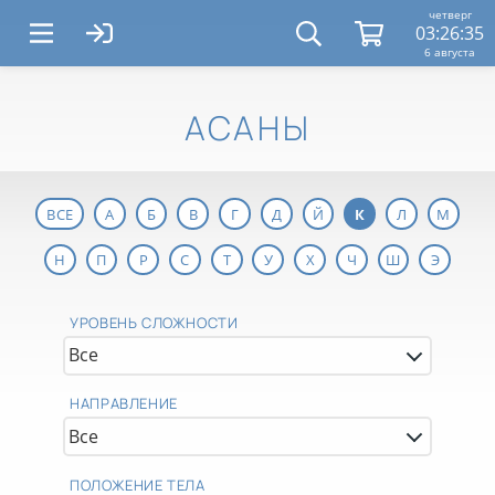
четверг
03:26:35
6 августа
АСАНЫ
ВСЕ
А
Б
В
Г
Д
Й
К
Л
М
Н
П
Р
С
Т
У
Х
Ч
Ш
Э
УРОВЕНЬ СЛОЖНОСТИ
НАПРАВЛЕНИЕ
ПОЛОЖЕНИЕ ТЕЛА