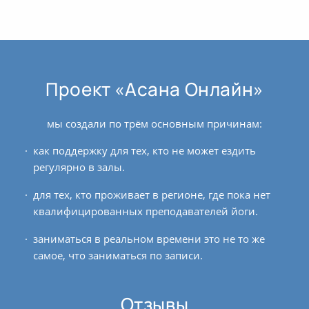
нравственные предписания и внести корректировки в
свой образ жизни.
Но и асаны — это лишь подготовительные практики,
для того чтобы заняться, собственно, йогой по сути.
Проект «Асана Онлайн»
Перевод «йога читта вритти нироддха» — ‘йога
является методом успокоения ума’. Поэтому целью
мы создали по трём основным причинам:
йоги на самом деле является работа со своим умом и
достижение состояния, в котором различные
как поддержку для тех, кто не может ездить
колебания нашего ума будут, так или иначе,
регулярно в залы.
устранены. И асаны — это лишь самый грубый
инструмент для работы со своим умом, путём
для тех, кто проживает в регионе, где пока нет
воздействия на него через физическое и
квалифицированных преподавателей йоги.
энергетическое тело. Каким же образом это
заниматься в реальном времени это не то же
происходит, и как эффективнее всего подойти к
самое, что заниматься по записи.
практике асан?
Асаны: основные
Отзывы