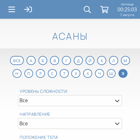
пятница
00:25:03
7 августа
АСАНЫ
ВСЕ
А
Б
В
Г
Д
Й
К
Л
М
Н
П
Р
С
Т
У
Х
Ч
Ш
Э
УРОВЕНЬ СЛОЖНОСТИ
НАПРАВЛЕНИЕ
ПОЛОЖЕНИЕ ТЕЛА