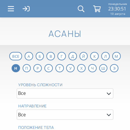
понедельник
23:30:51
10 августа
АСАНЫ
ВСЕ
А
Б
В
Г
Д
Й
К
Л
М
Н
П
Р
С
Т
У
Х
Ч
Ш
Э
УРОВЕНЬ СЛОЖНОСТИ
НАПРАВЛЕНИЕ
ПОЛОЖЕНИЕ ТЕЛА