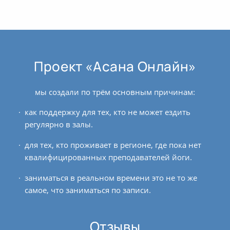
нравственные предписания и внести корректировки в
свой образ жизни.
Но и асаны — это лишь подготовительные практики,
для того чтобы заняться, собственно, йогой по сути.
Проект «Асана Онлайн»
Перевод «йога читта вритти нироддха» — ‘йога
является методом успокоения ума’. Поэтому целью
мы создали по трём основным причинам:
йоги на самом деле является работа со своим умом и
достижение состояния, в котором различные
как поддержку для тех, кто не может ездить
колебания нашего ума будут, так или иначе,
регулярно в залы.
устранены. И асаны — это лишь самый грубый
инструмент для работы со своим умом, путём
для тех, кто проживает в регионе, где пока нет
воздействия на него через физическое и
квалифицированных преподавателей йоги.
энергетическое тело. Каким же образом это
заниматься в реальном времени это не то же
происходит, и как эффективнее всего подойти к
самое, что заниматься по записи.
практике асан?
Асаны: основные
Отзывы