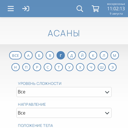
воскресенье
11:02:14
9 августа
АСАНЫ
ВСЕ
А
Б
В
Г
Д
Й
К
Л
М
Н
П
Р
С
Т
У
Х
Ч
Ш
Э
УРОВЕНЬ СЛОЖНОСТИ
НАПРАВЛЕНИЕ
ПОЛОЖЕНИЕ ТЕЛА