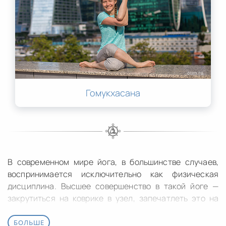
Гомукхасана
В современном мире йога, в большинстве случаев,
воспринимается исключительно как физическая
дисциплина. Высшее совершенство в такой йоге —
закрутиться на коврике в узел, запечатлеть это на
фото и выложить в соцсетях. Такова цель большинства
направлений современной йоги. В чуть более
БОЛЬШЕ