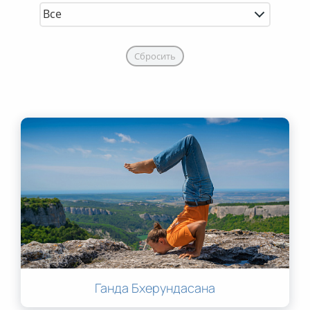
Сбросить
Ганда Бхерундасана