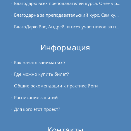
Благодарю всех преподавателей курса. Очень разносторонне и глубоко изложены материалы о пранаяме. Некоторые лекции давали дополнительный толчок к практике. Раз в месяц в лекциях я...
Благодарна за преподавательский курс. Сам курс очень понравился. Материалы грамотно структурированы, а преподаватели объясняют все доступным языком. Получила удовольствие...
БлагоДарю Вас, Андрей, и всех участников за практику, а также ребят, которые развивают проект! Третий курс был непростым, с различными препятствиями, особых достижений не...
Информация
Как начать заниматься?
Где можно купить билет?
Общие рекомендации к практике йоги
Расписание занятий
Для кого этот проект?
Контакты