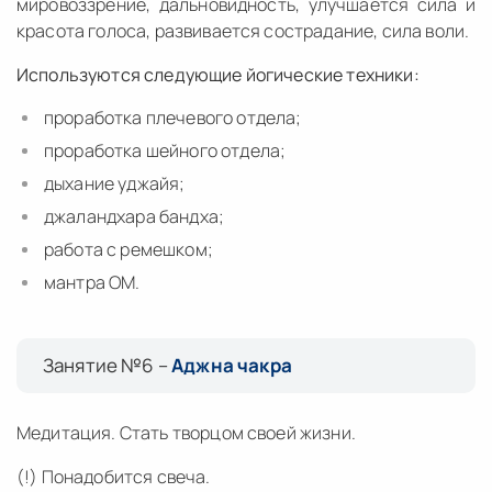
мировоззрение, дальновидность, улучшается сила и
красота голоса, развивается сострадание, сила воли.
Используются следующие йогические техники:
проработка плечевого отдела;
проработка шейного отдела;
дыхание уджайя;
джаландхара бандха;
работа с ремешком;
мантра ОМ.
Занятие №6 –
Аджна чакра
Медитация. Стать творцом своей жизни.
(!) Понадобится свеча.