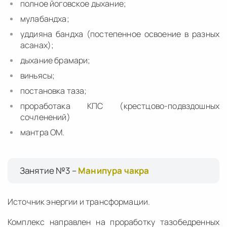
полное йоговское дыхание;
мулабандха;
уддияна бандха (постепенное освоение в разных
асанах);
дыхание брамари;
виньясы;
постановка таза;
проработака КПС (крестцово-подвздошных
сочленений)
мантра ОМ.
Занятие №3 –
Манипура чакра
Источник энергии и трансформации.
Комплекс направлен на проработку тазобедренных