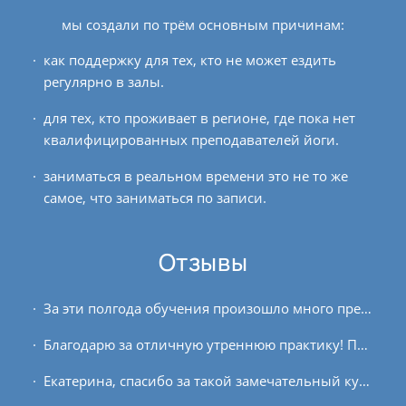
мы создали по трём основным причинам:
как поддержку для тех, кто не может ездить
регулярно в залы.
для тех, кто проживает в регионе, где пока нет
квалифицированных преподавателей йоги.
заниматься в реальном времени это не то же
самое, что заниматься по записи.
Отзывы
За эти полгода обучения произошло много преобразований: внутренних и, как следствие, внешних. Очень ценна возможность получить и применять сущностные знания! Начала интересоваться...
Благодарю за отличную утреннюю практику! Практикую с закрытыми глазами, несмотря на то что иногда схожу с коврика:) так легче концентрироваться! Пока концентрируюсь на Сурью или в...
Екатерина, спасибо за такой замечательный курс! Очень понравилась ваша структурирования подача материала. Я многое моменты законспектировала и есть сильное намерение продолжать...