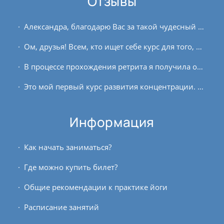
Отзывы
Александра, благодарю Вас за такой чудесный курс. Очень неожиданно для себя открыла новый подход к практикам для своей конституции. Много нюансов, особенно в отстройке асан,...
Ом, друзья! Всем, кто ищет себе курс для того, чтобы заложить основы йоги и получить ценные знания, я рекомендую преподавательский курс клуба OUM.RU. Эти полгода пролетели...
В процессе прохождения ретрита я получила ощутимые результаты от практики. Удалось познать себя с очень необычной стороны. Впечатлений много, кажется, мне показали прошлые жизни,...
Это мой первый курс развития концентрации. В этом курсе я начала познавать себя с другого ракурса. Ощущение, что начала изучать интересную книгу о себе. Эти познания себя...
Информация
Как начать заниматься?
Где можно купить билет?
Общие рекомендации к практике йоги
Расписание занятий