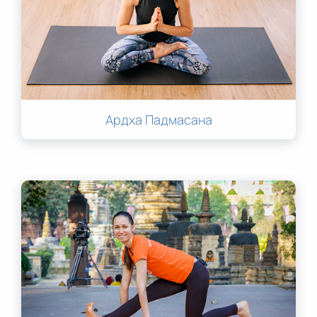
Ардха Падмасана