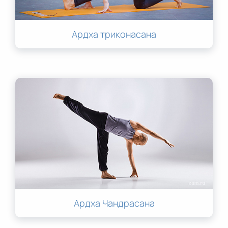
Ардха триконасана
Ардха Чандрасана