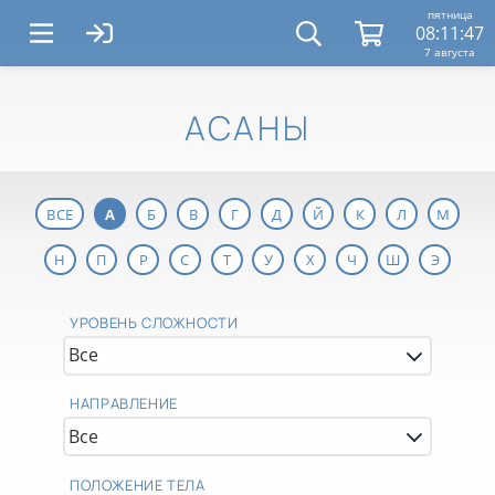
пятница
08:11:48
7 августа
АСАНЫ
ВСЕ
А
Б
В
Г
Д
Й
К
Л
М
Н
П
Р
С
Т
У
Х
Ч
Ш
Э
УРОВЕНЬ СЛОЖНОСТИ
НАПРАВЛЕНИЕ
ПОЛОЖЕНИЕ ТЕЛА