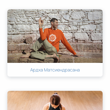
Ардха Матсиендрасана