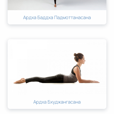
Ардха Баддха Падмоттанасана
Ардха Бхуджангасана