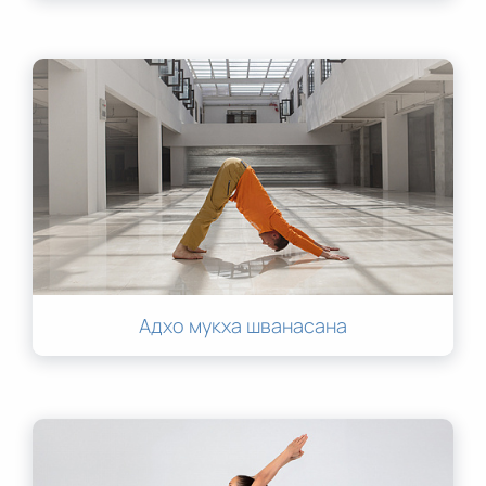
Адхо мукха шванасана