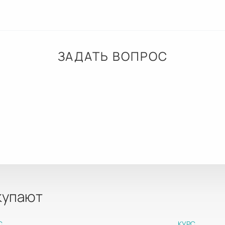
ЗАДАТЬ ВОПРОС
Специализация занятий:
купают
Занятие 1:
наклоны (пасшимотт
Занятие 2:
прогибы (урдхва дха
С
КУРС