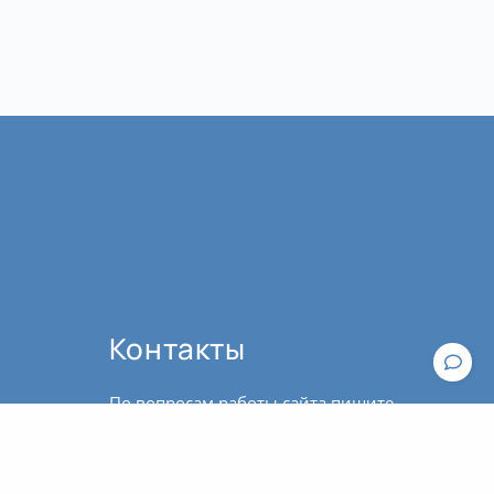
Контакты
По вопросам работы сайта пишите,
пожалуйста, в
техподдержку
.
По вопросам оплаты и оформления
Общие рекомендации к практике йоги
билетов обращайтесь к