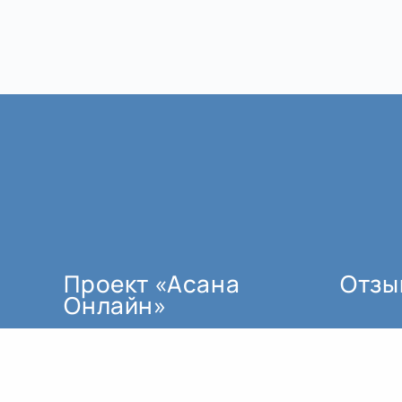
Проект «Асана
Отзы
Онлайн»
мы создали по трём основным
причинам: