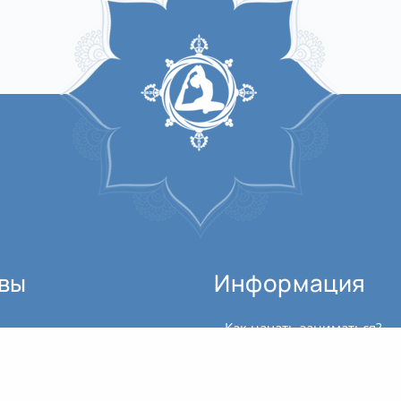
вы
Информация
Как начать заниматься?
Великая благодарность всем преподавателям и участникам! Очень рад, что такое явление, как ретрит, существует в нашем мире и мы вместе в нём приняли участие, благо, что есть...
Где можно купить билет?
Юлия! Благодарю за грамотно составленный и проведённый Вами курс, который принес мне много новых знаний и дал толчок к дальнейшему изучению темы чакр и энергий. Жаль, что он...