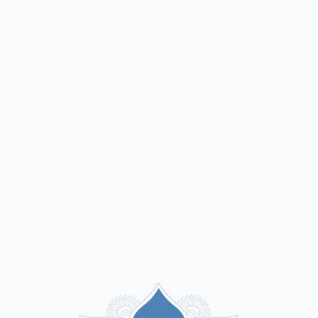
ДОСТУП 1 МЕСЯЦ:
практика в т
выполнение комплексов после
ДОСТУП 3 МЕСЯЦА:
практика в
асане, заниматься через день.
ДОСТУП 6 или 12 МЕСЯЦЕВ:
пра
(или 1 месяц) посвящать одной