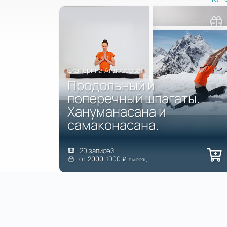
Екатерина Андросова
Продольный и
поперечный шпагаты.
Хануманасана и
самаконасана.
20 записей
от
2000
1000
₽
в месяц