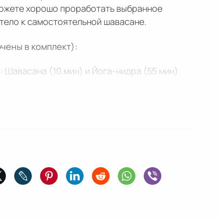
сможете хорошо проработать выбранное
 тело к самостоятельной шавасане.
чены в комплект):
 Шавасана (10 мин) и Йога-нидра (55 мин)
тивопоказаниями 12 асан этого курса.
Упавиштха конасана
(наклон сидя с широкой