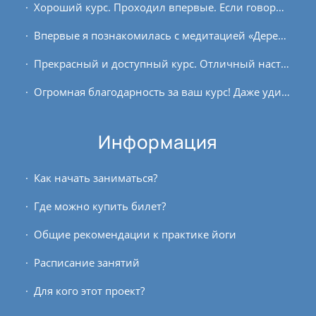
Хороший курс. Проходил впервые. Если говорить о впечатлениях, результатах или эффектах, то для меня они были следующие. Более спокойный ум, как результат, голова становится...
Впервые я познакомилась с медитацией «Дерево пути» на двухдневном ретрите. Даже за такой короткий срок я почувствовала её эффект и поэтому решила попробовать онлайн-курс с Андреем...
Прекрасный и доступный курс. Отличный наставник! Это мой, как оказалось, пятый курс, но ощущение такое, что, начав, мы так и продолжаем совместную медитацию. Познание самого себя...
Огромная благодарность за ваш курс! Даже удивительно странно, как быстро он закончился, и дальше не будет драйва обучения, когда необходимо просматривать лекции, обдумывать...
Информация
Как начать заниматься?
Где можно купить билет?
Общие рекомендации к практике йоги
Расписание занятий
Для кого этот проект?