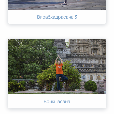
Вирабхадрасана 3
Врикшасана