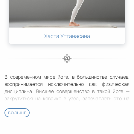
Хаста Уттанасана
В современном мире йога, в большинстве случаев,
воспринимается исключительно как физическая
дисциплина. Высшее совершенство в такой йоге —
закрутиться на коврике в узел, запечатлеть это на
фото и выложить в соцсетях. Такова цель большинства
направлений современной йоги. В чуть более
БОЛЬШЕ
продвинутых формах целью может быть здоровый
позвоночник, похудение, в крайнем случае —