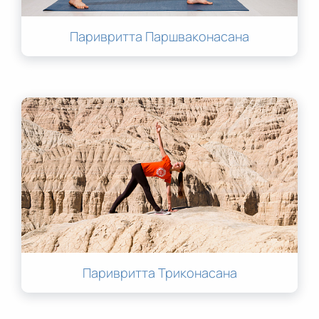
Паривритта Паршваконасана
Паривритта Триконасана