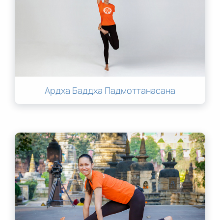
Ардха Баддха Падмоттанасана