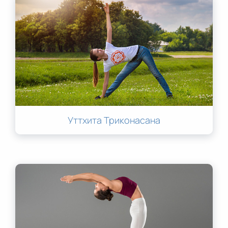
Уттхита Триконасана