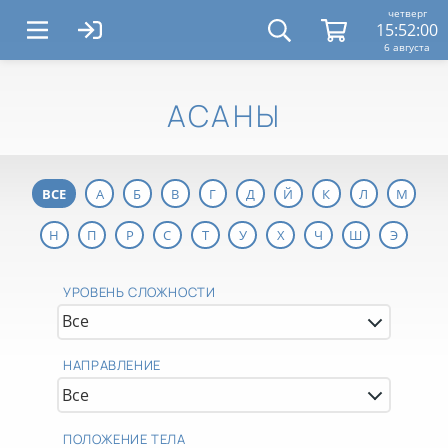
четверг
15:52:02
6 августа
АСАНЫ
ВСЕ
А
Б
В
Г
Д
Й
К
Л
М
Н
П
Р
С
Т
У
Х
Ч
Ш
Э
УРОВЕНЬ СЛОЖНОСТИ
НАПРАВЛЕНИЕ
ПОЛОЖЕНИЕ ТЕЛА