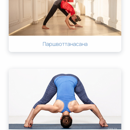
Паршвоттанасана