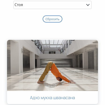
Сбросить
Адхо мукха шванасана