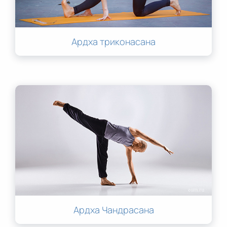
Ардха триконасана
Ардха Чандрасана