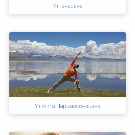
Уттанасана
Уттхита Паршваконасана