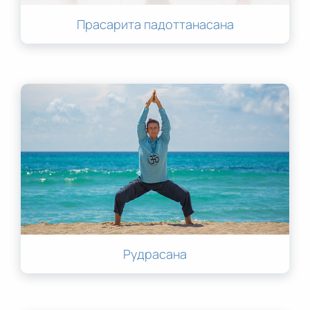
Прасарита падоттанасана
Рудрасана